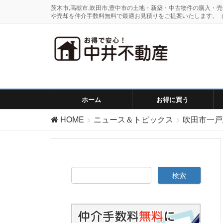
茨木市,高槻市,吹田市,豊中市の土地・新築・中古物件の購入
や売却を仲介手数料無料で最適お見積りをご提案いたします。（
ホーム
お得に買う
HOME
ニュース＆トピックス
吹田市一戸